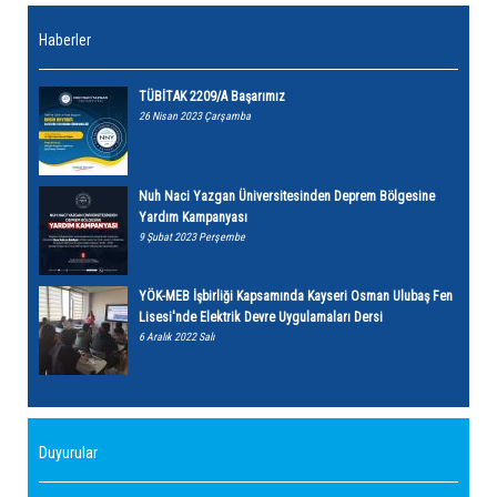
Haberler
TÜBİTAK 2209/A Başarımız
26 Nisan 2023 Çarşamba
Nuh Naci Yazgan Üniversitesinden Deprem Bölgesine
Yardım Kampanyası
9 Şubat 2023 Perşembe
YÖK-MEB İşbirliği Kapsamında Kayseri Osman Ulubaş Fen
Lisesi'nde Elektrik Devre Uygulamaları Dersi
6 Aralık 2022 Salı
Duyurular