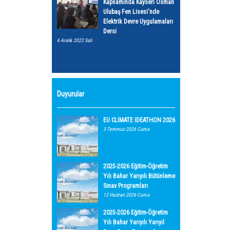
Kapsamında Kayseri Osman
Ulubaş Fen Lisesi'nde
Elektrik Devre Uygulamaları
Dersi
6 Aralık 2022 Salı
Duyurular
EU CLIMATE IDEATHON 2026
3 Temmuz 2026 Cuma
2025-2026 Eğitim-Öğretim
Yılı Bahar Yarıyılı Bütünleme
Sınav Programları
12 Haziran 2026 Cuma
2025-2026 Eğitim-Öğretim
Yılı Bahar Yarıyılı Yarıyıl