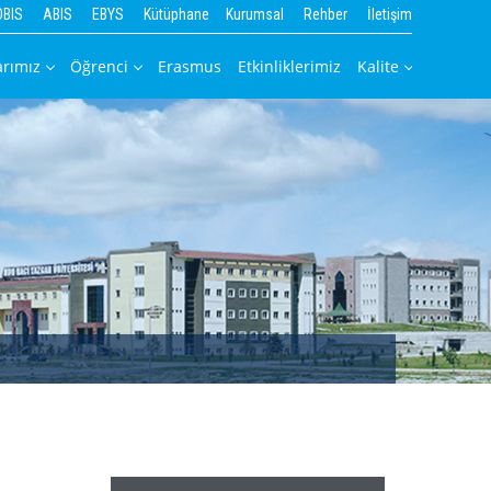
OBIS
ABIS
EBYS
Kütüphane
Kurumsal
Rehber
İletişim
arımız
Öğrenci
Erasmus
Etkinliklerimiz
Kalite